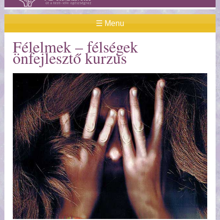
☰ Menu
Félelmek – félségek
önfejlesztő kurzus