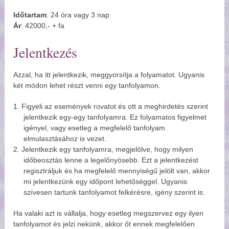
Időtartam
: 24 óra vagy 3 nap
Ár
: 42000,- + fa
Jelentkezés
Azzal, ha itt jelentkezik, meggyorsítja a folyamatot. Ugyanis
két módon lehet részt venni egy tanfolyamon.
Figyeli az események rovatot és ott a meghirdetés szerint
jelentkezik egy-egy tanfolyamra. Ez folyamatos figyelmet
igényel, vagy esetleg a megfelelő tanfolyam
elmulasztásához is vezet.
Jelentkezik egy tanfolyamra, megjelölve, hogy milyen
időbeosztás lenne a legelőnyösebb. Ezt a jelentkezést
regisztráljuk és ha megfelelő mennyiségű jelölt van, akkor
mi jelentkezünk egy időpont lehetőséggel. Ugyanis
szívesen tartunk tanfolyamot felkérésre, igény szerint is.
Ha valaki azt is vállalja, hogy esetleg megszervez egy ilyen
tanfolyamot és jelzi nekünk, akkor őt ennek megfelelően