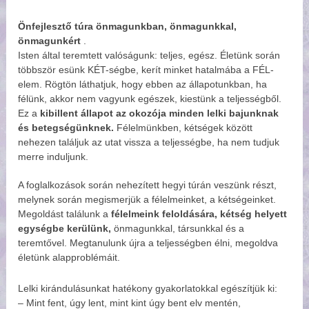
Önfejlesztő túra önmagunkban, önmagunkkal,
önmagunkért
.
Isten által teremtett valóságunk: teljes, egész. Életünk során
többször esünk KÉT-ségbe, kerít minket hatalmába a FÉL-
elem. Rögtön láthatjuk, hogy ebben az állapotunkban, ha
félünk, akkor nem vagyunk egészek, kiestünk a teljességből.
Ez a
kibillent állapot az okozója minden lelki bajunknak
és betegségünknek.
Félelmünkben, kétségek között
nehezen találjuk az utat vissza a teljességbe, ha nem tudjuk
merre induljunk.
A foglalkozások során nehezített hegyi túrán veszünk részt,
melynek során megismerjük a félelmeinket, a kétségeinket.
Megoldást találunk a
félelmeink feloldására, kétség helyett
egységbe kerülünk,
önmagunkkal, társunkkal és a
teremtővel. Megtanulunk újra a teljességben élni, megoldva
életünk alapproblémáit.
Lelki kirándulásunkat hatékony gyakorlatokkal egészítjük ki:
– Mint fent, úgy lent, mint kint úgy bent elv mentén,