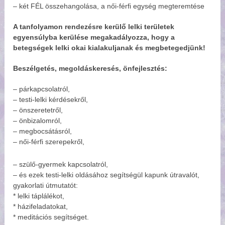
– két FÉL összehangolása, a női-férfi egység megteremtése
A tanfolyamon rendezésre kerülő lelki területek
egyensúlyba kerülése megakadályozza, hogy a
betegségek lelki okai kialakuljanak és megbetegedjünk!
Beszélgetés, megoldáskeresés, önfejlesztés:
– párkapcsolatról,
– testi-lelki kérdésekről,
– önszeretetről,
– önbizalomról,
– megbocsátásról,
– női-férfi szerepekről,
– szülő-gyermek kapcsolatról,
– és ezek testi-lelki oldásához segítségül kapunk útravalót,
gyakorlati útmutatót:
* lelki táplálékot,
* házifeladatokat,
* meditációs segítséget.