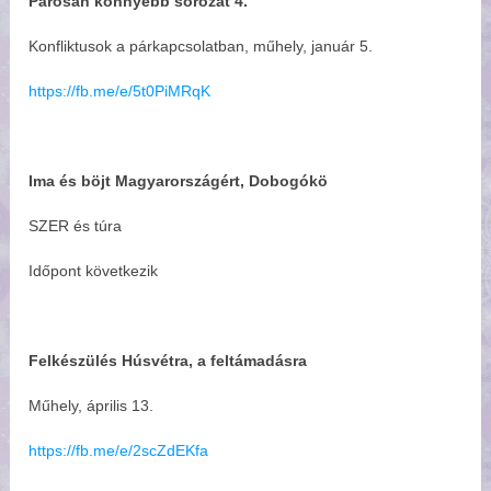
Párosan könnyebb sorozat 4.
Konfliktusok a párkapcsolatban, műhely, január 5.
https://fb.me/e/5t0PiMRqK
Ima és böjt Magyarországért, Dobogókö
SZER és túra
Időpont következik
Felkészülés Húsvétra, a feltámadásra
Műhely, április 13.
https://fb.me/e/2scZdEKfa