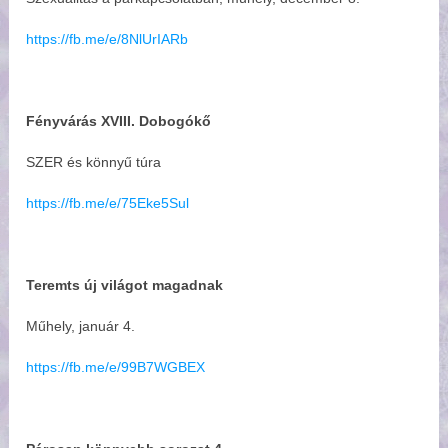
https://fb.me/e/8NlUrIARb
Fényvárás XVIII. Dobogókő
SZER és könnyű túra
https://fb.me/e/75Eke5Sul
Teremts új világot magadnak
Műhely, január 4.
https://fb.me/e/99B7WGBEX