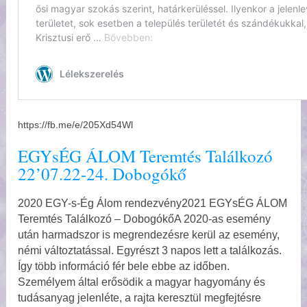
https://fb.me/e/205Xd54Wl
EGYsÉG ÁLOM Teremtés Találkozó
22’07.22-24. Dobogókő
2020 EGY-s-Ég Álom rendezvény2021 EGYsÉG ÁLOM
Teremtés Találkozó – DobogókőA 2020-as esemény
után harmadszor is megrendezésre kerül az esemény,
némi változtatással. Egyrészt 3 napos lett a találkozás.
Így több információ fér bele ebbe az időben.
Személyem által erősödik a magyar hagyomány és
tudásanyag jelenléte, a rajta keresztül megfejtésre