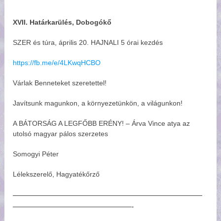
XVII. Határkarülés, Dobogókő
SZER és túra, április 20. HAJNALI 5 órai kezdés
https://fb.me/e/4LKwqHCBO
Várlak Benneteket szeretettel!
Javítsunk magunkon, a környezetünkön, a világunkon!
A BÁTORSÁG A LEGFŐBB ERÉNY! – Árva Vince atya az
utolsó magyar pálos szerzetes
Somogyi Péter
Lélekszerelő, Hagyatékőrző
————————————————————————
———————————————-