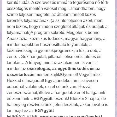
kerülő tudás. A szerevezés immár a legerősebb nő-férfi
összefogás mentén valósul meg. Elmondhatóm, hogy
szinte teljesen megfelel az általam tanított közös
teremtés folyamatának. (a szinte teljesen azért, mert
nem biztos, hogy minden szegletét átlátjuk és uraljuk a
folyamatnak)A program sokrétű. Megjelenik benne
Anasztázia, kozmikus tudások, magyar hagyomány, a
mindennapokban hasznosítható folyamatok, a
kézművesség, a gyermekprogramok, a tűz, a dob, a
zene… Sok hangulat, pillanat, felismerés, átélés és
tanulás… A lényeg, mint az az alcímben is van:Itt
minden az
összefogás, az együttműködés és az
összetartozás
mentén zajlik!Gyere el! Vegyél részt!
Hozzad el magadat! Egy ajándékot amit szívesen
odaadnál valakinek, ezzel célunk van. Hozzál
zeneszerszámot, illetve a hangodat. Zenét hallgatunk
és zenélünk
EGYgyütt
leszünk! Először 2 napra, de
ha tényleg résztveszünk, jelen leszünk, akkor tovább is
tart majd ez az
EGYgyütt
lét!
RÉSZLETEK:
www.egyseg-alom.com
Gyertek!