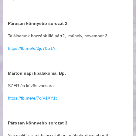
Párosan könnyebb sorozat 2.
Találhatunk hozzánk illő párt?,
műhely, november 3.
https://fb.me/e/2jq70iz1Y
Márton napi libalakoma, Bp.
SZER és közös vacsora
https://fb.me/e/7oiV1XY1t
Párosan könnyebb sorozat 3.
Szexualitás a párkapcsolatban, műhely, december 8.