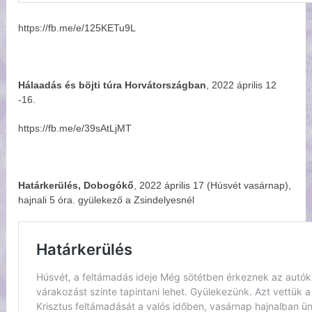
https://fb.me/e/125KETu9L
Hálaadás és böjti túra Horvátországban
, 2022 április 12
-16.
https://fb.me/e/39sAtLjMT
Határkerülés, Dobogókő
, 2022 április 17 (Húsvét vasárnap),
hajnali 5 óra. gyülekező a Zsindelyesnél