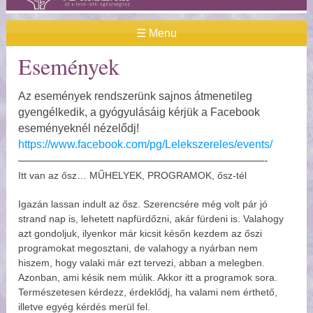
☰ Menu
Események
Az események rendszerünk sajnos átmenetileg
gyengélkedik, a gyógyulásáig kérjük a Facebook
eseményeknél nézelődj!
https://www.facebook.com/pg/Lelekszereles/events/
——————————————————————-
Itt van az ősz… MŰHELYEK, PROGRAMOK, ősz-tél
Igazán lassan indult az ősz. Szerencsére még volt pár jó
strand nap is, lehetett napfürdőzni, akár fürdeni is. Valahogy
azt gondoljuk, ilyenkor már kicsit későn kezdem az őszi
programokat megosztani, de valahogy a nyárban nem
hiszem, hogy valaki már ezt tervezi, abban a melegben.
Azonban, ami késik nem múlik. Akkor itt a programok sora.
Természetesen kérdezz, érdeklődj, ha valami nem érthető,
illetve egyég kérdés merül fel.