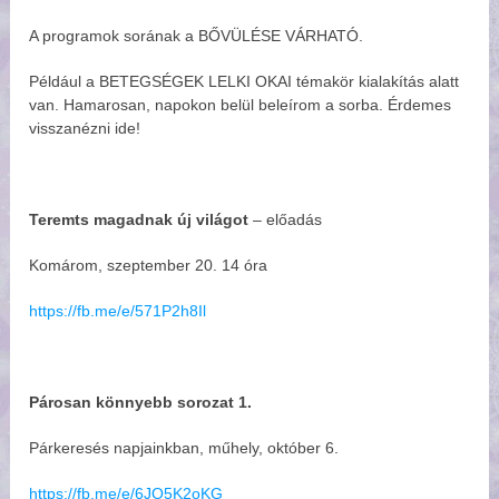
A programok sorának a BŐVÜLÉSE VÁRHATÓ.
Például a BETEGSÉGEK LELKI OKAI témakör kialakítás alatt
van. Hamarosan, napokon belül beleírom a sorba. Érdemes
visszanézni ide!
Teremts magadnak új világot
– előadás
Komárom, szeptember 20. 14 óra
https://fb.me/e/571P2h8Il
Párosan könnyebb sorozat 1.
Párkeresés napjainkban, műhely, október 6.
https://fb.me/e/6JO5K2oKG