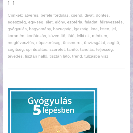
[…]
Címkék:
tverés
,
befelé fordulás
,
csend
,
divat
,
döntés
,
egészség
,
egy-ség
,
élet
,
előny
,
ezotéria
,
feladat
,
félrevezetés
,
gyógyulás
,
hagyomány
,
hazugság
,
igazság
,
ima
,
Isten
,
jel
,
karantén
,
korlátozás
,
közvetítő
,
látó
,
lelki ok
,
médium
,
megtévesztés
,
népszerűség
,
önismeret
,
önvizsgálat
,
segítő
,
segítség
,
spiritualitás
,
szeretet
,
tanító
,
tanulás
,
teljesség
,
tévedés
,
tisztán halló
,
tisztán látó
,
trend
,
túlzásba visz