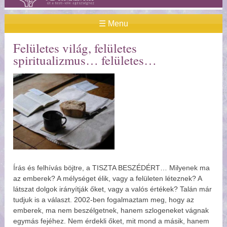
☰ Menu
Felületes világ, felületes
spiritualizmus… felületes
Írás és felhívás böjtre, a TISZTA BESZÉDÉRT… Milyenek ma
az emberek? A mélységet élik, vagy a felületen léteznek? A
látszat dolgok irányítják őket, vagy a valós értékek? Talán már
tudjuk is a választ. 2002-ben fogalmaztam meg, hogy az
emberek, ma nem beszélgetnek, hanem szlogeneket vágnak
egymás fejéhez. Nem érdekli őket, mit mond a másik, hanem