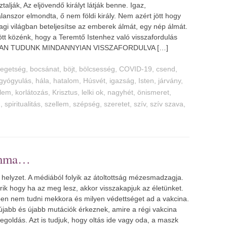
alják, Az eljövendő királyt látják benne. Igaz,
lanszor elmondta, ő nem földi király. Nem azért jött hogy
agi világban beteljesítse az emberek álmát, egy nép álmát.
jött közénk, hogy a Teremtő Istenhez való visszafordulás
YAN TUDUNK MINDANNYIAN VISSZAFORDULVA […]
egetség
,
bocsánat
,
böjt
,
bölcsesség
,
COVID-19
,
csend
,
gyógyulás
,
hála
,
hatalom
,
Húsvét
,
igazság
,
Isten
,
járvány
,
lem
,
korlátozás
,
Krisztus
,
lelki ok
,
nagyhét
,
önismeret
,
g
,
spiritualitás
,
szellem
,
szépség
,
szeretet
,
szív
,
szív szava
,
emma
 a helyzet. A médiából folyik az átoltottság mézesmadzagja.
érik hogy ha az meg lesz, akkor visszakapjuk az életünket.
en nem tudni mekkora és milyen védettséget ad a vakcina.
újabb és újabb mutációk érkeznek, amire a régi vakcina
goldás. Azt is tudjuk, hogy oltás ide vagy oda, a maszk