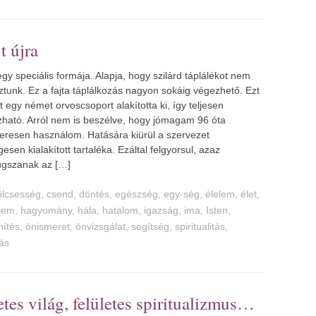
t újra
egy speciális formája. Alapja, hogy szilárd táplálékot nem
ztunk. Ez a fajta táplálkozás nagyon sokáig végezhető. Ezt
t egy német orvoscsoport alakította ki, így teljesen
ható. Arról nem is beszélve, hogy jómagam 96 óta
eresen használom. Hatására kiürül a szervezet
gesen kialakított tartaléka. Ezáltal felgyorsul, azaz
ugszanak az […]
ölcsesség
,
csend
,
döntés
,
egészség
,
egy-ség
,
élelem
,
élet
,
lem
,
hagyomány
,
hála
,
hatalom
,
igazság
,
ima
,
Isten
,
nítés
,
önismeret
,
önvizsgálat
,
segítség
,
spiritualitás
,
lás
etes világ, felületes spiritualizmus