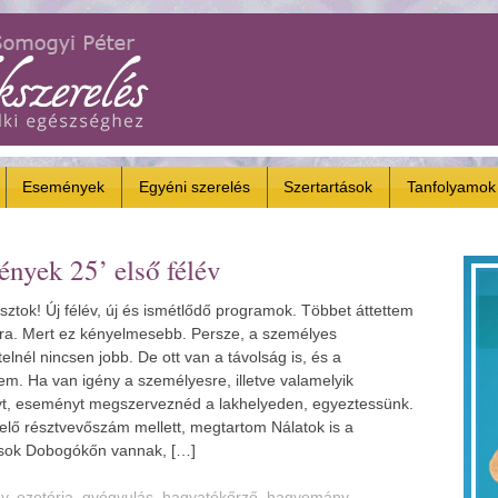
Események
Egyéni szerelés
Szertartások
Tanfolyamok
nyek 25’ első félév
sztok! Új félév, új és ismétlődő programok. Többet áttettem
-ra. Mert ez kényelmesebb. Persze, a személyes
elnél nincsen jobb. De ott van a távolság is, és a
em. Ha van igény a személyesre, illetve valamelyik
t, eseményt megszerveznéd a lakhelyeden, egyeztessünk.
elő résztvevőszám mellett, megtartom Nálatok is a
tások Dobogókőn vannak, […]
y
,
ezotéria
,
gyógyulás
,
hagyatékőrző
,
hagyomány
,