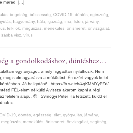
se marad, […]
dulás
,
begetség
,
bölcsesség
,
COVID-19
,
döntés
,
egészség
,
gyulás
,
hagyomány
,
hála
,
igazság
,
ima
,
Isten
,
járvány
,
rus
,
lelki ok
,
megúszás
,
menekülés
,
önismeret
,
önvizsgálat
,
úlzásba visz
,
vírus
tség a gondolkodáshoz, döntéshez
találtam egy anyagot, amely higgadtan nyilatkozik. Nem
g, mégis elmagyarázza a működést. Én ezért vagyok kelet
a kérdésben. Jó hallgatást! https://fb.watch/4qKMMYyPZd/
tést! FÉL-elem nélkülit! A vissza akarom kapni a régi
, az félelem alapú. 🙂 S9mogyi Péter Ha tetszett, küldd el
dnak is!
OVID-19
,
döntés
,
egészség
,
élet
,
gyógyulás
,
járvány
,
,
megúszás
,
menekülés
,
önismeret
,
önvizsgálat
,
segítség
,