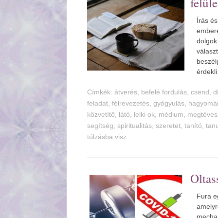
felü
Írás é
embere
dolgok 
válasz
beszél
érdekl
Címkék:
tverés
,
befelé fordulás
,
csend
,
d
feladat
,
félrevezetés
,
gyógyulás
,
hagyomá
közvetítő
,
látó
,
lelki ok
,
médium
,
megtéves
segítség
,
spiritualitás
,
szeretet
,
tanító
,
tan
túlzásba visz
Oltas
Fura e
amelyr
mechan