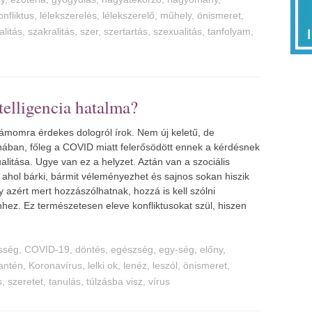
onfliktus
,
lélekszerelés
,
lélekszerelő
,
műhely
,
önismeret
,
alitás
,
szakralitás
,
szer
,
szertartás
,
szexualitás
,
tanfolyam
,
telligencia hatalma?
ámomra érdekes dologról írok. Nem új keletű, de
ában, főleg a COVID miatt felerősödött ennek a kérdésnek
alitása. Ugye van ez a helyzet. Aztán van a szociális
 ahol bárki, bármit véleményezhet és sajnos sokan hiszik
y azért mert hozzászólhatnak, hozzá is kell szólni
hez. Ez természetesen eleve konfliktusokat szül, hiszen
sség
,
COVID-19
,
döntés
,
egészség
,
egy-ség
,
előny
,
antén
,
Koronavírus
,
lelki ok
,
lenéz
,
leszól
,
önismeret
,
s
,
szeretet
,
tanulás
,
túlzásba visz
,
vírus