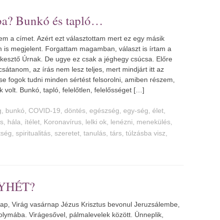
ba? Bunkó és tapló
em a címet. Azért ezt választottam mert ez egy másik
n is megjelent. Forgattam magamban, választ is írtam a
kesztő Úrnak. De ugye ez csak a jéghegy csúcsa. Előre
csátanom, az írás nem lesz teljes, mert mindjárt itt az
 se fogok tudni minden sértést felsorolni, amiben részem,
 volt. Bunkó, tapló, felelőtlen, felelősséget […]
g
,
bunkó
,
COVID-19
,
döntés
,
egészség
,
egy-ség
,
élet
,
ás
,
hála
,
ítélet
,
Koronavírus
,
lelki ok
,
lenézni
,
menekülés
,
tség
,
spiritualitás
,
szeretet
,
tanulás
,
társ
,
túlzásba visz
,
YHÉT?
ap, Virág vasárnap Jézus Krisztus bevonul Jeruzsálembe,
olymába. Virágesővel, pálmalevelek között. Ünneplik,