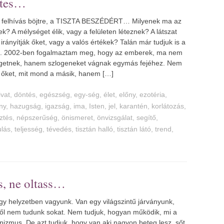
letes
s felhívás böjtre, a TISZTA BESZÉDÉRT… Milyenek ma az
k? A mélységet élik, vagy a felületen léteznek? A látszat
irányítják őket, vagy a valós értékek? Talán már tudjuk is a
t. 2002-ben fogalmaztam meg, hogy az emberek, ma nem
getnek, hanem szlogeneket vágnak egymás fejéhez. Nem
i őket, mit mond a másik, hanem […]
ivat
,
döntés
,
egészség
,
egy-ség
,
élet
,
előny
,
ezotéria
,
ny
,
hazugság
,
igazság
,
ima
,
Isten
,
jel
,
karantén
,
korlátozás
,
ztés
,
népszerűség
,
önismeret
,
önvizsgálat
,
segítő
,
ulás
,
teljesség
,
tévedés
,
tisztán halló
,
tisztán látó
,
trend
,
s, ne oltass
gy helyzetben vagyunk. Van egy világszintű járványunk,
ől nem tudunk sokat. Nem tudjuk, hogyan működik, mi a
izmus. De azt tudjuk, hogy van aki nagyon beteg lesz, sőt