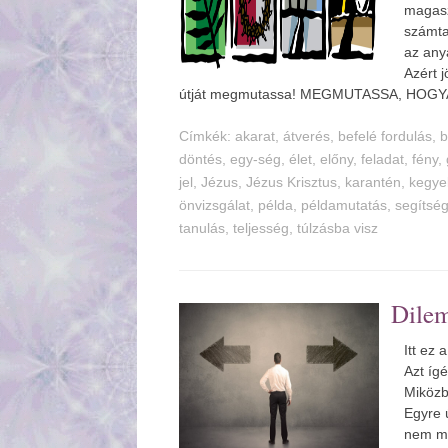
magaszt
számta
az any
Azért 
útját megmutassa! MEGMUTASSA, HOG
Címkék:
akarat
,
tverés
,
befelé fordulás
,
b
döntés
,
egy-ség
,
élet
,
előny
,
feladat
,
fény
,
jel
,
Jézus
,
Jézus Krisztus
,
karantén
,
kegye
önvizsgálat
,
példa
,
példamutatás
,
segítsé
tanulás
,
teljesség
,
túlzásba visz
Dil
Itt ez
Azt íg
Miközb
Egyre 
nem me