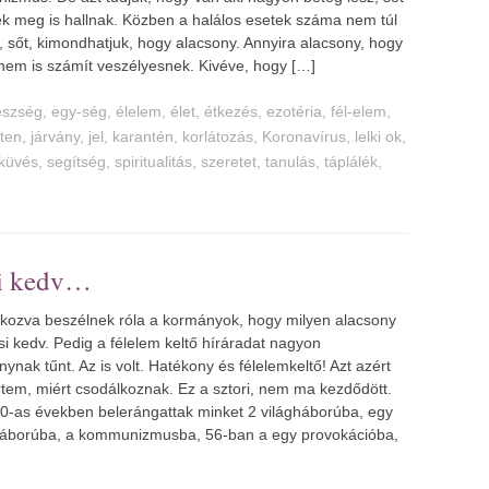
k meg is hallnak. Közben a halálos esetek száma nem túl
 sőt, kimondhatjuk, hogy alacsony. Annyira alacsony, hogy
 nem is számít veszélyesnek. Kivéve, hogy […]
észség
,
egy-ség
,
élelem
,
élet
,
étkezés
,
ezotéria
,
fél-elem
,
sten
,
járvány
,
jel
,
karantén
,
korlátozás
,
Koronavírus
,
lelki ok
,
küvés
,
segítség
,
spiritualitás
,
szeretet
,
tanulás
,
táplálék
,
si kedv
kozva beszélnek róla a kormányok, hogy milyen alacsony
ási kedv. Pedig a félelem keltő híráradat nagyon
ynak tűnt. Az is volt. Hatékony és félelemkeltő! Azt azért
tem, miért csodálkoznak. Ez a sztori, nem ma kezdődött.
0-as években belerángattak minket 2 világháborúba, egy
áborúba, a kommunizmusba, 56-ban a egy provokációba,