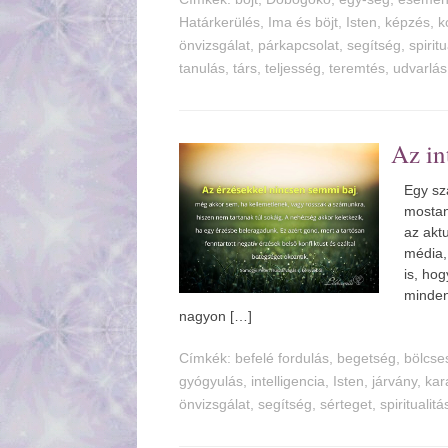
Határkerülés
,
Ima és böjt
,
Isten
,
képzés
,
k
önvizsgálat
,
párkapcsolat
,
segítség
,
spiritu
tanulás
,
társ
,
teljesség
,
teremtés
,
udvarlás
Az in
Egy sz
mostan
az aktu
média,
is, hog
minden
nagyon […]
Címkék:
befelé fordulás
,
begetség
,
bölcse
gyógyulás
,
intelligencia
,
Isten
,
járvány
,
kar
önvizsgálat
,
segítség
,
sérteget
,
spiritualitá