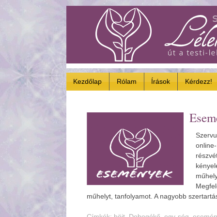
Kezdőlap
Rólam
Írások
Kérdezz!
Esemé
Szervu
online
részvét
kényel
műhely
Megfel
műhelyt, tanfolyamot. A nagyobb szertar
Címkék:
böjt
,
Dobogókő
,
egy-ség
,
esemén