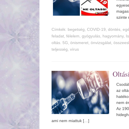
egyese
magas,
szinte
Címkék:
begetség
,
COVID-19
,
döntés
,
eg
feladat
,
félelem
,
gyógyulás
,
hagyomány
,
I
oltás. 5G
,
önismeret
,
önvizsgálat
,
összees
teljesség
,
vírus
Oltá
Csodál
az olt
hatékon
nem ér
Az 190
hidegh
ami nem miattuk […]