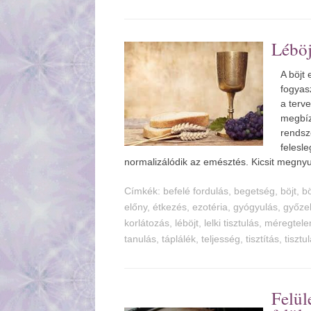
Léböj
A böjt 
fogyas
a terve
megbíz
rendsz
felesle
normalizálódik az emésztés. Kicsit megny
Címkék:
befelé fordulás
,
begetség
,
böjt
,
b
előny
,
étkezés
,
ezotéria
,
gyógyulás
,
győze
korlátozás
,
léböjt
,
lelki tisztulás
,
méregtele
tanulás
,
táplálék
,
teljesség
,
tisztítás
,
tisztu
Felül