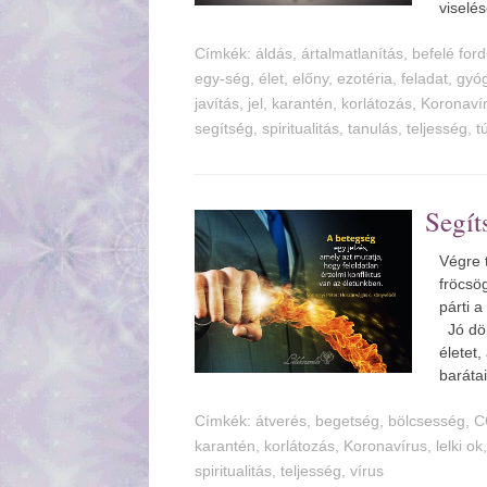
viselé
Címkék:
ldás
,
rtalmatlanítás
,
befelé for
egy-ség
,
élet
,
előny
,
ezotéria
,
feladat
,
gyó
javítás
,
jel
,
karantén
,
korlátozás
,
Koronaví
segítség
,
spiritualitás
,
tanulás
,
teljesség
,
t
Segí
Végre 
fröcsö
párti 
Jó dön
életet
barátai
Címkék:
tverés
,
begetség
,
bölcsesség
,
C
karantén
,
korlátozás
,
Koronavírus
,
lelki ok
spiritualitás
,
teljesség
,
vírus