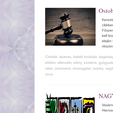
Osto
Kerest
cikkbe
Főszer
kell bo
elején
részünk
Címkék:
tverés
,
befelé fordulás
,
begetsé
elítélni
,
ellenzéki
,
előny
,
ezotéria
,
gyógyul
oltás
,
önismeret
,
önvizsgálat
,
ostoba
,
segí
vírus
NAG
Vasárn
Hieros