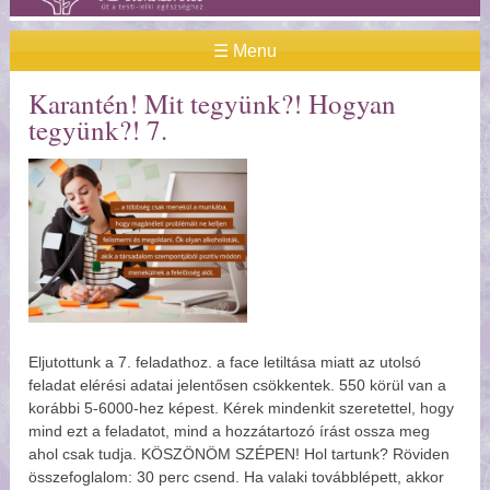
☰ Menu
Karantén! Mit tegyünk?! Hogyan
tegyünk?! 7.
Eljutottunk a 7. feladathoz. a face letiltása miatt az utolsó
feladat elérési adatai jelentősen csökkentek. 550 körül van a
korábbi 5-6000-hez képest. Kérek mindenkit szeretettel, hogy
mind ezt a feladatot, mind a hozzátartozó írást ossza meg
ahol csak tudja. KÖSZÖNÖM SZÉPEN! Hol tartunk? Röviden
összefoglalom: 30 perc csend. Ha valaki továbblépett, akkor