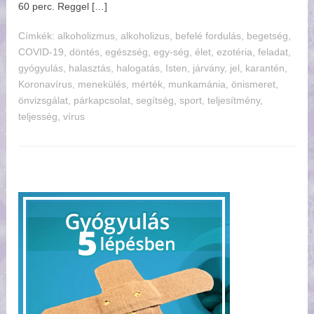
60 perc. Reggel […]
Címkék:
alkoholizmus
,
alkoholizus
,
befelé fordulás
,
begetség
,
COVID-19
,
döntés
,
egészség
,
egy-ség
,
élet
,
ezotéria
,
feladat
,
gyógyulás
,
halasztás
,
halogatás
,
Isten
,
járvány
,
jel
,
karantén
,
Koronavírus
,
menekülés
,
mérték
,
munkamánia
,
önismeret
,
önvizsgálat
,
párkapcsolat
,
segítség
,
sport
,
teljesítmény
,
teljesség
,
vírus