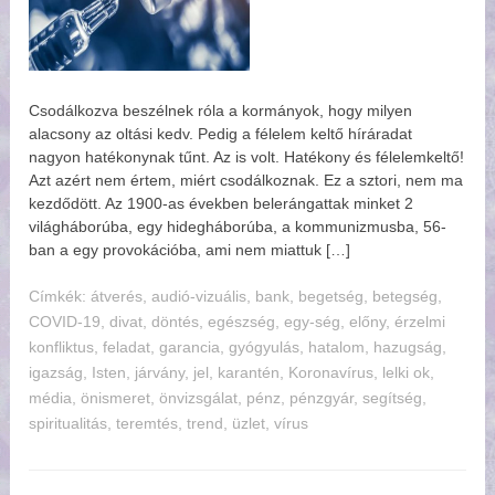
Csodálkozva beszélnek róla a kormányok, hogy milyen
alacsony az oltási kedv. Pedig a félelem keltő híráradat
nagyon hatékonynak tűnt. Az is volt. Hatékony és félelemkeltő!
Azt azért nem értem, miért csodálkoznak. Ez a sztori, nem ma
kezdődött. Az 1900-as években belerángattak minket 2
világháborúba, egy hidegháborúba, a kommunizmusba, 56-
ban a egy provokációba, ami nem miattuk […]
Címkék:
tverés
,
audió-vizuális
,
bank
,
begetség
,
betegség
,
COVID-19
,
divat
,
döntés
,
egészség
,
egy-ség
,
előny
,
érzelmi
konfliktus
,
feladat
,
garancia
,
gyógyulás
,
hatalom
,
hazugság
,
igazság
,
Isten
,
járvány
,
jel
,
karantén
,
Koronavírus
,
lelki ok
,
média
,
önismeret
,
önvizsgálat
,
pénz
,
pénzgyár
,
segítség
,
spiritualitás
,
teremtés
,
trend
,
üzlet
,
vírus