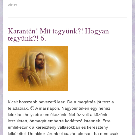
vírus
Karantén! Mit tegyünk?! Hogyan
tegyünk?! 6.
Kicsit hosszabb bevezető lesz. De a megértés jót tesz a
feladatnak. 🙂 A mai napon, Nagypénteken egy nehéz
lélektani helyzetre emlékezünk. Nehéz volt a közénk
leszületett, önmagát emberré korlátozó Istennek. Erre
emlékezünk a keresztény vallásokban és keresztény
lelkülettel. De akkor járunk el igazán okosan, ha nem csak