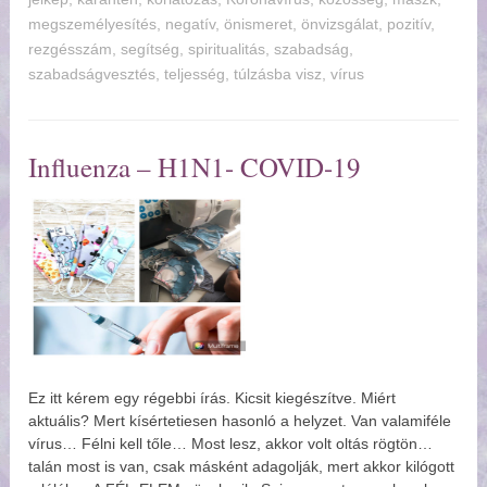
megszemélyesítés
,
negatív
,
önismeret
,
önvizsgálat
,
pozitív
,
rezgésszám
,
segítség
,
spiritualitás
,
szabadság
,
szabadságvesztés
,
teljesség
,
túlzásba visz
,
vírus
Influenza – H1N1- COVID-19
Ez itt kérem egy régebbi írás. Kicsit kiegészítve. Miért
aktuális? Mert kísértetiesen hasonló a helyzet. Van valamiféle
vírus… Félni kell tőle… Most lesz, akkor volt oltás rögtön
talán most is van, csak másként adagolják, mert akkor kilógott