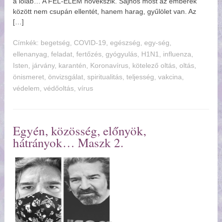
a lóláb… A FÉL-ELEM növekszik. Sajnos most az emberek
között nem csupán ellentét, hanem harag, gyűlölet van. Az
[…]
Címkék:
begetség
,
COVID-19
,
egészség
,
egy-ség
,
ellenanyag
,
feladat
,
fertőzés
,
gyógyulás
,
H1N1
,
influenza
,
Isten
,
járvány
,
karantén
,
Koronavírus
,
kötelező oltás
,
oltás
,
önismeret
,
önvizsgálat
,
spiritualitás
,
teljesség
,
vakcina
,
védelem
,
védőoltás
,
vírus
Egyén, közösség, előnyök,
hátrányok… Maszk 2.