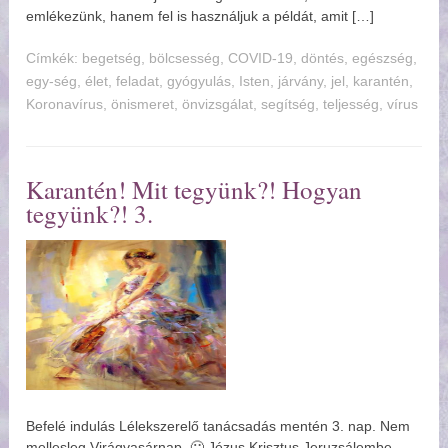
emlékezünk, hanem fel is használjuk a példát, amit […]
Címkék:
begetség
,
bölcsesség
,
COVID-19
,
döntés
,
egészség
,
egy-ség
,
élet
,
feladat
,
gyógyulás
,
Isten
,
járvány
,
jel
,
karantén
,
Koronavírus
,
önismeret
,
önvizsgálat
,
segítség
,
teljesség
,
vírus
Karantén! Mit tegyünk?! Hogyan
tegyünk?! 3.
Befelé indulás Lélekszerelő tanácsadás mentén 3. nap. Nem
mellesleg Virágvasárnap. 🙂 Jézus Krisztus Jeruzsálembe