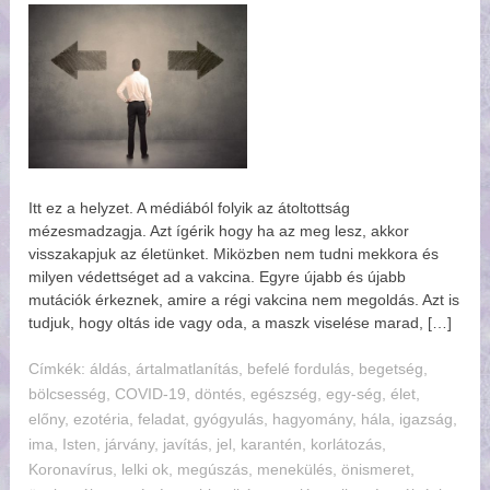
Itt ez a helyzet. A médiából folyik az átoltottság
mézesmadzagja. Azt ígérik hogy ha az meg lesz, akkor
visszakapjuk az életünket. Miközben nem tudni mekkora és
milyen védettséget ad a vakcina. Egyre újabb és újabb
mutációk érkeznek, amire a régi vakcina nem megoldás. Azt is
tudjuk, hogy oltás ide vagy oda, a maszk viselése marad, […]
Címkék:
ldás
,
rtalmatlanítás
,
befelé fordulás
,
begetség
,
bölcsesség
,
COVID-19
,
döntés
,
egészség
,
egy-ség
,
élet
,
előny
,
ezotéria
,
feladat
,
gyógyulás
,
hagyomány
,
hála
,
igazság
,
ima
,
Isten
,
járvány
,
javítás
,
jel
,
karantén
,
korlátozás
,
Koronavírus
,
lelki ok
,
megúszás
,
menekülés
,
önismeret
,