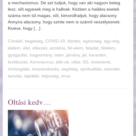
a mechanizmus. De azt tudjuk, hogy van aki nagyon beteg
lesz, sőt egyesek meg is hallnak. Közben a halálos esetek
száma nem túl magas, sőt, kimondhatjuk, hogy alacsony.
Annyira alacsony, hogy szinte nem is számít veszélyesnek.
Kivéve, hogy […]
Címkék:
begetség
,
COVID-19
,
döntés
,
egészség
,
egy-ség
,
élelem
,
élet
,
étkezés
,
ezotéria
,
fél-elem
,
feladat
,
félelem
,
gyógyulás
,
hagyomány
,
Isten
,
járvány
,
jel
,
karantén
,
korlátozás
,
Koronavírus
,
lelki ok
,
oltás. 5G
,
önismeret
,
önvizsgálat
,
összeesküvés
,
segítség
,
spiritualitás
,
szeretet
,
tanulás
,
táplálék
,
teljesség
,
vírus
Oltási kedv