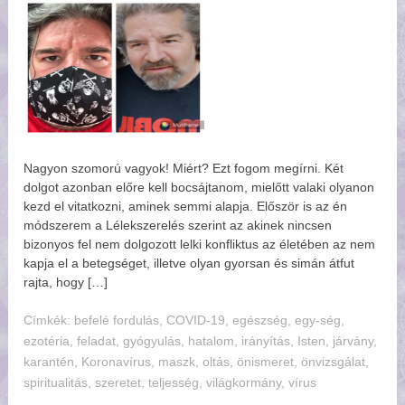
Nagyon szomorú vagyok! Miért? Ezt fogom megírni. Két
dolgot azonban előre kell bocsájtanom, mielőtt valaki olyanon
kezd el vitatkozni, aminek semmi alapja. Először is az én
módszerem a Lélekszerelés szerint az akinek nincsen
bizonyos fel nem dolgozott lelki konfliktus az életében az nem
kapja el a betegséget, illetve olyan gyorsan és simán átfut
rajta, hogy […]
Címkék:
befelé fordulás
,
COVID-19
,
egészség
,
egy-ség
,
ezotéria
,
feladat
,
gyógyulás
,
hatalom
,
irányítás
,
Isten
,
járvány
,
karantén
,
Koronavírus
,
maszk
,
oltás
,
önismeret
,
önvizsgálat
,
spiritualitás
,
szeretet
,
teljesség
,
világkormány
,
vírus