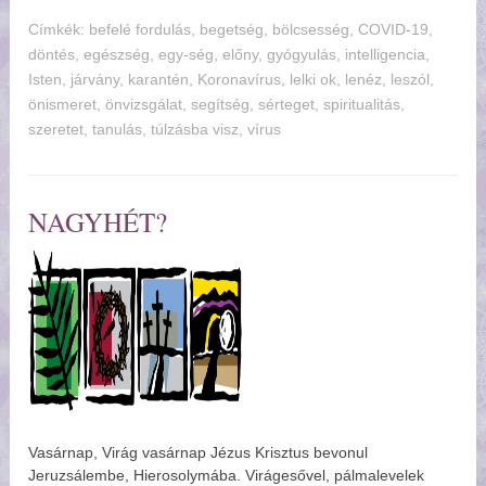
Címkék:
befelé fordulás
,
begetség
,
bölcsesség
,
COVID-19
,
döntés
,
egészség
,
egy-ség
,
előny
,
gyógyulás
,
intelligencia
,
Isten
,
járvány
,
karantén
,
Koronavírus
,
lelki ok
,
lenéz
,
leszól
,
önismeret
,
önvizsgálat
,
segítség
,
sérteget
,
spiritualitás
,
szeretet
,
tanulás
,
túlzásba visz
,
vírus
NAGYHÉT?
Vasárnap, Virág vasárnap Jézus Krisztus bevonul
Jeruzsálembe, Hierosolymába. Virágesővel, pálmalevelek