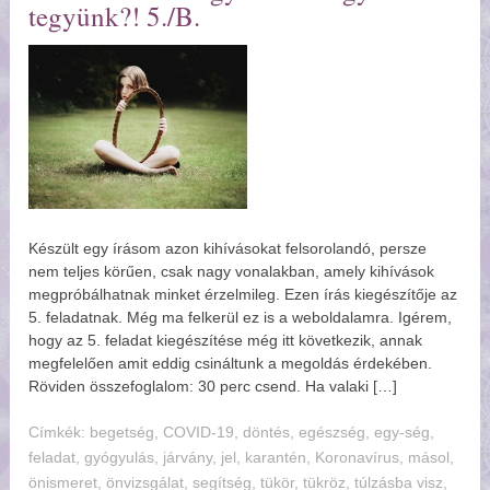
tegyünk?! 5./B.
Készült egy írásom azon kihívásokat felsorolandó, persze
nem teljes körűen, csak nagy vonalakban, amely kihívások
megpróbálhatnak minket érzelmileg. Ezen írás kiegészítője az
5. feladatnak. Még ma felkerül ez is a weboldalamra. Igérem,
hogy az 5. feladat kiegészítése még itt következik, annak
megfelelően amit eddig csináltunk a megoldás érdekében.
Röviden összefoglalom: 30 perc csend. Ha valaki […]
Címkék:
begetség
,
COVID-19
,
döntés
,
egészség
,
egy-ség
,
feladat
,
gyógyulás
,
járvány
,
jel
,
karantén
,
Koronavírus
,
másol
,
önismeret
,
önvizsgálat
,
segítség
,
tükör
,
tükröz
,
túlzásba visz
,