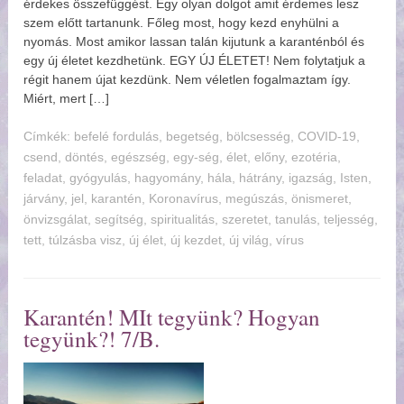
érdekes összefüggést. Egy olyan dolgot amit érdemes lesz
szem előtt tartanunk. Főleg most, hogy kezd enyhülni a
nyomás. Most amikor lassan talán kijutunk a karanténból és
egy új életet kezdhetünk. EGY ÚJ ÉLETET! Nem folytatjuk a
régit hanem újat kezdünk. Nem véletlen fogalmaztam így.
Miért, mert […]
Címkék:
befelé fordulás
,
begetség
,
bölcsesség
,
COVID-19
,
csend
,
döntés
,
egészség
,
egy-ség
,
élet
,
előny
,
ezotéria
,
feladat
,
gyógyulás
,
hagyomány
,
hála
,
hátrány
,
igazság
,
Isten
,
járvány
,
jel
,
karantén
,
Koronavírus
,
megúszás
,
önismeret
,
önvizsgálat
,
segítség
,
spiritualitás
,
szeretet
,
tanulás
,
teljesség
,
tett
,
túlzásba visz
,
új élet
,
új kezdet
,
új világ
,
vírus
Karantén! MIt tegyünk? Hogyan
tegyünk?! 7/B.