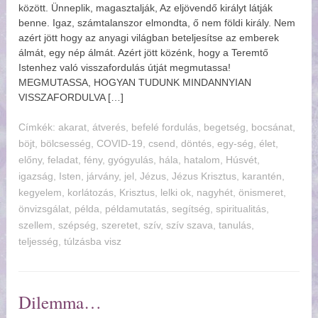
között. Ünneplik, magasztalják, Az eljövendő királyt látják
benne. Igaz, számtalanszor elmondta, ő nem földi király. Nem
azért jött hogy az anyagi világban beteljesítse az emberek
lmát, egy nép álmát. Azért jött közénk, hogy a Teremtő
Istenhez való visszafordulás útját megmutassa!
MEGMUTASSA, HOGYAN TUDUNK MINDANNYIAN
VISSZAFORDULVA […]
Címkék:
akarat
,
tverés
,
befelé fordulás
,
begetség
,
bocsánat
,
böjt
,
bölcsesség
,
COVID-19
,
csend
,
döntés
,
egy-ség
,
élet
,
előny
,
feladat
,
fény
,
gyógyulás
,
hála
,
hatalom
,
Húsvét
,
igazság
,
Isten
,
járvány
,
jel
,
Jézus
,
Jézus Krisztus
,
karantén
,
kegyelem
,
korlátozás
,
Krisztus
,
lelki ok
,
nagyhét
,
önismeret
,
önvizsgálat
,
példa
,
példamutatás
,
segítség
,
spiritualitás
,
szellem
,
szépség
,
szeretet
,
szív
,
szív szava
,
tanulás
,
teljesség
,
túlzásba visz
Dilemma