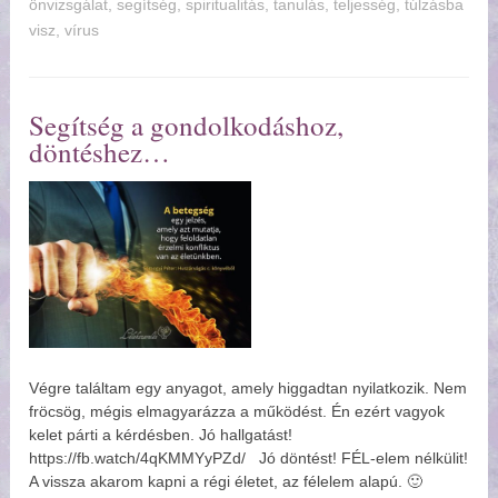
önvizsgálat
,
segítség
,
spiritualitás
,
tanulás
,
teljesség
,
túlzásba
visz
,
vírus
Segítség a gondolkodáshoz,
döntéshez
Végre találtam egy anyagot, amely higgadtan nyilatkozik. Nem
fröcsög, mégis elmagyarázza a működést. Én ezért vagyok
kelet párti a kérdésben. Jó hallgatást!
https://fb.watch/4qKMMYyPZd/ Jó döntést! FÉL-elem nélkülit!
A vissza akarom kapni a régi életet, az félelem alapú. 🙂