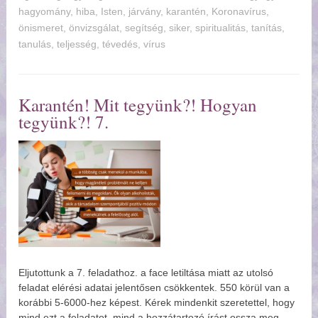
hagyomány
,
hiba
,
Isten
,
járvány
,
karantén
,
Koronavírus
,
önismeret
,
önvizsgálat
,
segítség
,
siker
,
spiritualitás
,
tanítás
,
tanulás
,
teljesség
,
tévedés
,
vírus
Karantén! Mit tegyünk?! Hogyan
tegyünk?! 7.
Eljutottunk a 7. feladathoz. a face letiltása miatt az utolsó
feladat elérési adatai jelentősen csökkentek. 550 körül van a
korábbi 5-6000-hez képest. Kérek mindenkit szeretettel, hogy
mind ezt a feladatot, mind a hozzátartozó írást ossza meg