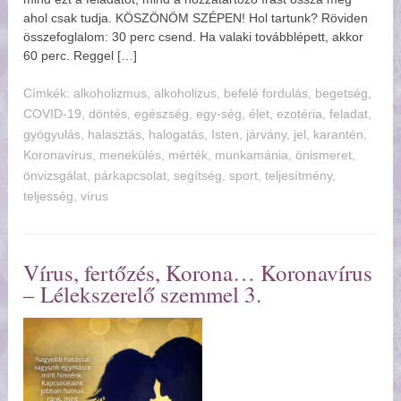
ahol csak tudja. KÖSZÖNÖM SZÉPEN! Hol tartunk? Röviden
összefoglalom: 30 perc csend. Ha valaki továbblépett, akkor
60 perc. Reggel […]
Címkék:
alkoholizmus
,
alkoholizus
,
befelé fordulás
,
begetség
,
COVID-19
,
döntés
,
egészség
,
egy-ség
,
élet
,
ezotéria
,
feladat
,
gyógyulás
,
halasztás
,
halogatás
,
Isten
,
járvány
,
jel
,
karantén
,
Koronavírus
,
menekülés
,
mérték
,
munkamánia
,
önismeret
,
önvizsgálat
,
párkapcsolat
,
segítség
,
sport
,
teljesítmény
,
teljesség
,
vírus
Vírus, fertőzés, Korona… Koronavírus
– Lélekszerelő szemmel 3.