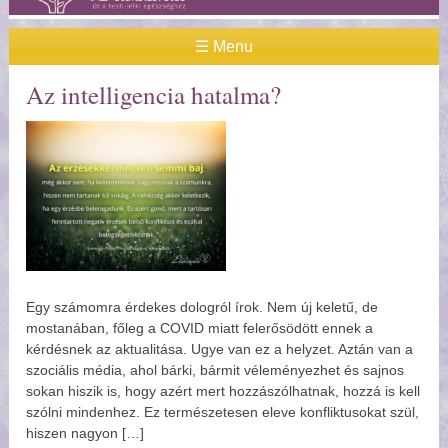
☰ Menu
Az intelligencia hatalma?
Egy számomra érdekes dologról írok. Nem új keletű, de
mostanában, főleg a COVID miatt felerősödött ennek a
kérdésnek az aktualitása. Ugye van ez a helyzet. Aztán van a
szociális média, ahol bárki, bármit véleményezhet és sajnos
sokan hiszik is, hogy azért mert hozzászólhatnak, hozzá is kell
szólni mindenhez. Ez természetesen eleve konfliktusokat szül,
hiszen nagyon […]