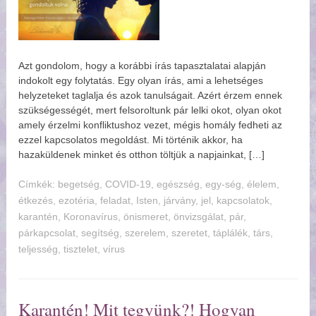
Azt gondolom, hogy a korábbi írás tapasztalatai alapján
indokolt egy folytatás. Egy olyan írás, ami a lehetséges
helyzeteket taglalja és azok tanulságait. Azért érzem ennek
szükségességét, mert felsoroltunk pár lelki okot, olyan okot
amely érzelmi konfliktushoz vezet, mégis homály fedheti az
ezzel kapcsolatos megoldást. Mi történik akkor, ha
hazaküldenek minket és otthon töltjük a napjainkat, […]
Címkék:
begetség
,
COVID-19
,
egészség
,
egy-ség
,
élelem
,
étkezés
,
ezotéria
,
feladat
,
Isten
,
járvány
,
jel
,
kapcsolatok
,
karantén
,
Koronavírus
,
önismeret
,
önvizsgálat
,
pár
,
párkapcsolat
,
segítség
,
szerelem
,
szeretet
,
táplálék
,
társ
,
teljesség
,
tisztelet
,
vírus
Karantén! Mit tegyünk?! Hogyan