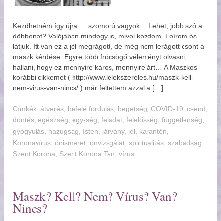
Kezdhetném így újra…: szomorú vagyok… Lehet, jobb szó a
döbbenet? Valójában mindegy is, mivel kezdem. Leírom és
látjuk. Itt van ez a jól megrágott, de még nem lerágott csont a
maszk kérdése. Egyre több fröcsögő véleményt olvasni,
hallani, hogy ez mennyire káros, mennyire árt… A Maszkos
korábbi cikkemet ( http://www.lelekszereles.hu/maszk-kell-
nem-virus-van-nincs/ ) már feltettem azzal a […]
Címkék:
tverés
,
befelé fordulás
,
begetség
,
COVID-19
,
csend
,
döntés
,
egészség
,
egy-ség
,
feladat
,
felelősség
,
függetlenség
,
gyógyulás
,
hazugság
,
Isten
,
járvány
,
jel
,
karantén
,
Koronavírus
,
önismeret
,
önvizsgálat
,
spiritualitás
,
szabadság
,
Szent Korona
,
Szent Korona Tan
,
vírus
Maszk? Kell? Nem? Vírus? Van?
Nincs?