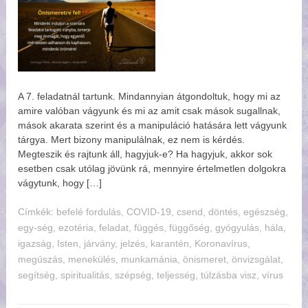
A 7. feladatnál tartunk. Mindannyian átgondoltuk, hogy mi az
amire valóban vágyunk és mi az amit csak mások sugallnak,
mások akarata szerint és a manipuláció hatására lett vágyunk
tárgya. Mert bizony manipulálnak, ez nem is kérdés.
Megteszik és rajtunk áll, hagyjuk-e? Ha hagyjuk, akkor sok
esetben csak utólag jövünk rá, mennyire értelmetlen dolgokra
vágytunk, hogy […]
Címkék:
befelé fordulás
,
COVID-19
,
csend
,
döntés
,
egészség
,
egy-ség
,
ezotéria
,
feladat
,
függés
,
függőség
,
gyógyulás
,
hála
,
igazság
,
Isten
,
járvány
,
jelzés
,
karantén
,
Koronavírus
,
megúszás
,
menekülés
,
munkamánia
,
önismeret
,
önvizsgálat
,
segítség
,
spiritualitás
,
szépség
,
teljesség
,
túlzásba visz
,
vírus