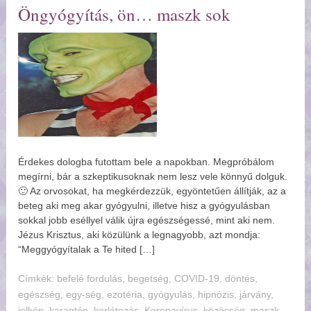
Öngyógyítás, ön… maszk sok
Érdekes dologba futottam bele a napokban. Megpróbálom
megírni, bár a szkeptikusoknak nem lesz vele könnyű dolguk.
🙂 Az orvosokat, ha megkérdezzük, egyöntetűen állítják, az a
beteg aki meg akar gyógyulni, illetve hisz a gyógyulásban
sokkal jobb eséllyel válik újra egészségessé, mint aki nem.
Jézus Krisztus, aki közülünk a legnagyobb, azt mondja:
“Meggyógyítalak a Te hited […]
Címkék:
befelé fordulás
,
begetség
,
COVID-19
,
döntés
,
egészség
,
egy-ség
,
ezotéria
,
gyógyulás
,
hipnózis
,
járvány
,
jelkép
,
karantén
,
korlátozás
,
Koronavírus
,
közösség
,
maszk
,