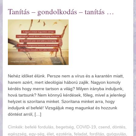
Tanítás – gondolkodás – tanítás
Nehéz időket élünk. Persze nem a vírus és a karantén miatt,
hanem azért, mert ideológiai háború zajlik. Nagyon komoly
kérdés hogy merre tartson a világ? Milyen irányba induljunk,
hová tartsunk? Nem könnyű kérdések, főleg, mivel a jelenlegi
helyzet is szorítana minket. Szorítana minket arra, hogy
induljunk el befelé! Vizsgáljuk meg magunkat és hozzunk
döntést arról, […]
Címkék:
befelé fordulás
,
begetség
,
COVID-19
,
csend
,
döntés
,
egészség
,
egy-ség
,
élet
,
ezotéria
,
feladat
,
fordítás
,
gyógyulás
,