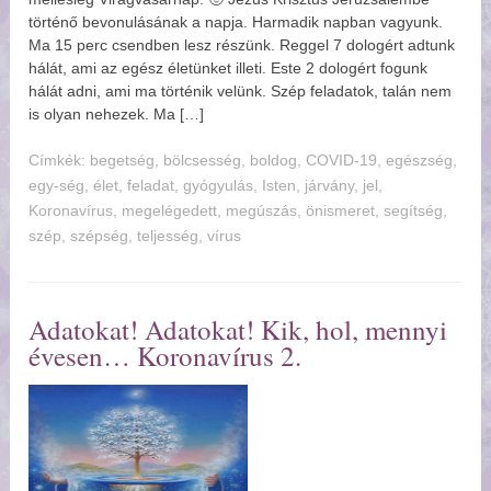
történő bevonulásának a napja. Harmadik napban vagyunk.
Ma 15 perc csendben lesz részünk. Reggel 7 dologért adtunk
hálát, ami az egész életünket illeti. Este 2 dologért fogunk
hálát adni, ami ma történik velünk. Szép feladatok, talán nem
is olyan nehezek. Ma […]
Címkék:
begetség
,
bölcsesség
,
boldog
,
COVID-19
,
egészség
,
egy-ség
,
élet
,
feladat
,
gyógyulás
,
Isten
,
járvány
,
jel
,
Koronavírus
,
megelégedett
,
megúszás
,
önismeret
,
segítség
,
szép
,
szépség
,
teljesség
,
vírus
Adatokat! Adatokat! Kik, hol, mennyi
évesen… Koronavírus 2.