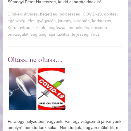
S9mogyi Péter Ha tetszett, küldd el barátaidnak is!
Címkék:
tverés
,
begetség
,
bölcsesség
,
COVID-19
,
döntés
,
egészség
,
élet
,
gyógyulás
,
járvány
,
karantén
,
korlátozás
,
Koronavírus
,
lelki ok
,
megúszás
,
menekülés
,
önismeret
,
önvizsgálat
,
segítség
,
spiritualitás
,
teljesség
,
vírus
Oltass, ne oltass
Fura egy helyzetben vagyunk. Van egy világszintű járványunk,
amelyről nem tudunk sokat. Nem tudjuk, hogyan működik, mi