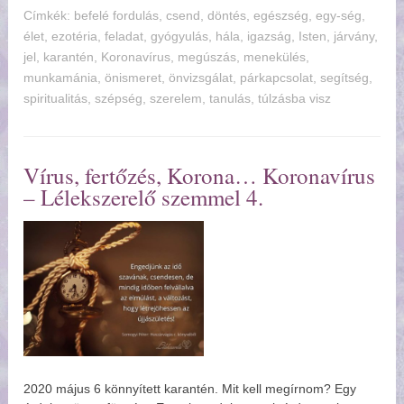
Címkék:
befelé fordulás
,
csend
,
döntés
,
egészség
,
egy-ség
,
élet
,
ezotéria
,
feladat
,
gyógyulás
,
hála
,
igazság
,
Isten
,
járvány
,
jel
,
karantén
,
Koronavírus
,
megúszás
,
menekülés
,
munkamánia
,
önismeret
,
önvizsgálat
,
párkapcsolat
,
segítség
,
spiritualitás
,
szépség
,
szerelem
,
tanulás
,
túlzásba visz
Vírus, fertőzés, Korona… Koronavírus
– Lélekszerelő szemmel 4.
2020 május 6 könnyített karantén. Mit kell megírnom? Egy