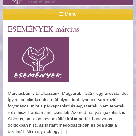
☰ Menu
ESEMÉNYEK március
Márciusban is találkozzunk! Magyarul… 2024 egy új esztendő.
Így aztán elindulnak a műhelyek, tanfolyamok. Van köztük
folytatásos, mint a párkapcsolati és egyszeriek. Nem tehetek
róla, hiszek abban amit csinálok. Az eredmények igazolnak is.
Akkor is, ha a többség a külföldről importált hangzatos
dolgokban hisz, az instant megoldásokban és oda adja a
bizalmát. Mi magyarok egy […]