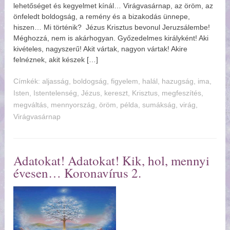
lehetőséget és kegyelmet kínál… Virágvasárnap, az öröm, az
önfeledt boldogság, a remény és a bizakodás ünnepe,
hiszen… Mi történik? Jézus Krisztus bevonul Jeruzsálembe!
Méghozzá, nem is akárhogyan. Győzedelmes királyként! Aki
kivételes, nagyszerű! Akit vártak, nagyon vártak! Akire
felnéznek, akit készek […]
Címkék:
aljasság
,
boldogság
,
figyelem
,
halál
,
hazugság
,
ima
,
Isten
,
Istentelenség
,
Jézus
,
kereszt
,
Krisztus
,
megfeszítés
,
megváltás
,
mennyország
,
öröm
,
példa
,
sumákság
,
virág
,
Virágvasárnap
Adatokat! Adatokat! Kik, hol, mennyi
évesen… Koronavírus 2.