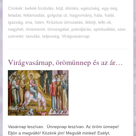
Címkék:
befelé fordulás
,
böjt
,
döntés
,
egészség
,
egy-ség
,
feladat
,
feltámadás
,
golgotai út
,
hagyomány
,
hála
,
halál
,
igazság
,
ima
,
Isten
,
Krisztusi útmutatás
,
léböjt
,
lelki ok
,
nagyhét
,
önismeret
,
önvizsgálat
,
pokoljárás
,
spiritualitás
,
szer
,
szeretet
,
tanulás
,
teljesség
,
Virágvasárnap
Virágvasárnap, örömünnep és az ár
Vasárnap lesz/van. Ünnepnap lesz/van. Az öröm ünnepe!
Eljön a megváltó! Közénk jön! Megvált minket! Esélyt,